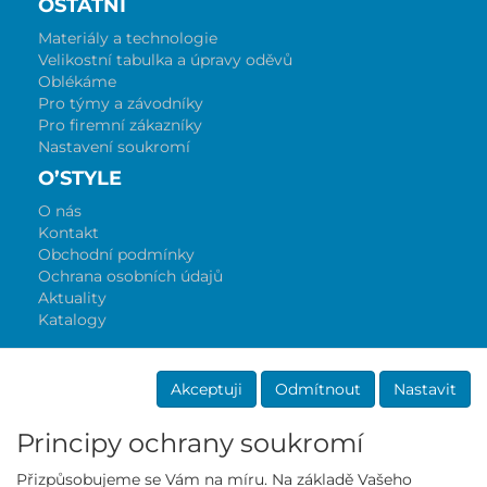
OSTATNÍ
Materiály a technologie
Velikostní tabulka a úpravy oděvů
Oblékáme
Pro týmy a závodníky
Pro firemní zákazníky
Nastavení soukromí
O’STYLE
O nás
Kontakt
Obchodní podmínky
Ochrana osobních údajů
Aktuality
Katalogy
Akceptuji
Odmítnout
Nastavit
Principy ochrany soukromí
Přizpůsobujeme se Vám na míru. Na základě Vašeho