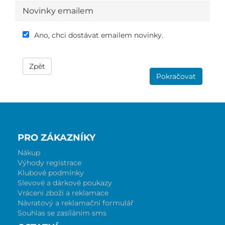
Novinky emailem
Ano, chci dostávat emailem novinky.
Zpět
Pokračovat
PRO ZÁKAZNÍKY
Nákup
Výhody registrace
Klubové podmínky
Slevové a dárkové poukazy
Vrácení zboží a reklamace
Návratový a reklamační formulář
Souhlas se zasíláním sms