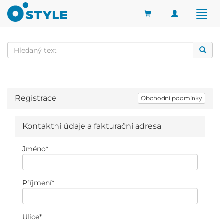
Toggle
Togg
navigation
navig
Registrace
Obchodní podmínky
Kontaktní údaje a fakturační adresa
Jméno
*
Příjmení
*
Ulice
*