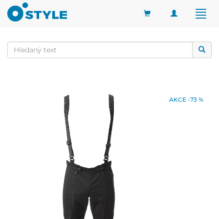
Toggle
Togg
navigation
navig
AKCE -73 %