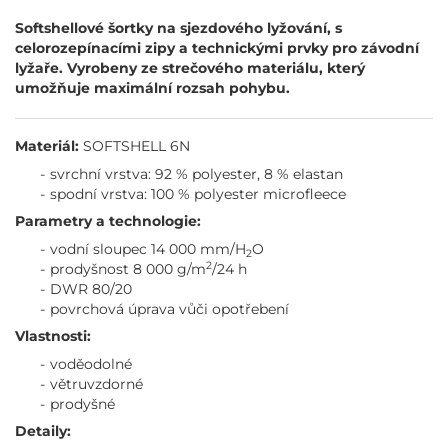
Softshellové šortky na sjezdového lyžování, s
celorozepínacími zipy a technickými prvky pro závodní
lyžaře. Vyrobeny ze strečového materiálu, který
umožňuje maximální rozsah pohybu.
Materiál:
SOFTSHELL 6N
svrchní vrstva: 92 % polyester, 8 % elastan
spodní vrstva: 100 % polyester microfleece
Parametry a technologie:
vodní sloupec 14 000 mm/H
O
2
2
prodyšnost 8 000 g/m
/24 h
DWR 80/20
povrchová úprava vůči opotřebení
Vlastnosti:
voděodolné
větruvzdorné
prodyšné
Detaily: