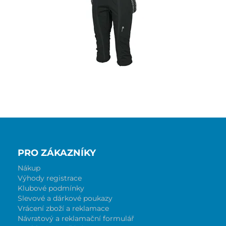
PRO ZÁKAZNÍKY
Nákup
Výhody registrace
Klubové podmínky
Slevové a dárkové poukazy
Vrácení zboží a reklamace
Návratový a reklamační formulář