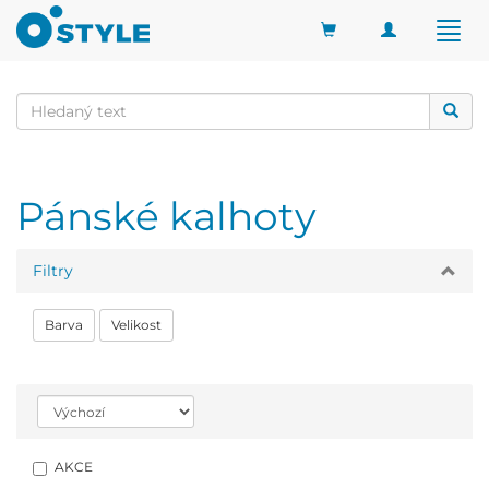
Toggle
Togg
navigation
navig
Pánské kalhoty
Filtry
Barva
Velikost
AKCE