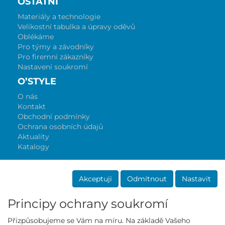
OSTATNÍ
Materiály a technologie
Velikostní tabulka a úpravy oděvů
Oblékáme
Pro týmy a závodníky
Pro firemní zákazníky
Nastavení soukromí
O’STYLE
O nás
Kontakt
Obchodní podmínky
Ochrana osobních údajů
Aktuality
Katalogy
Akceptuji
Odmítnout
Nastavit
Principy ochrany soukromí
Přizpůsobujeme se Vám na míru. Na základě Vašeho