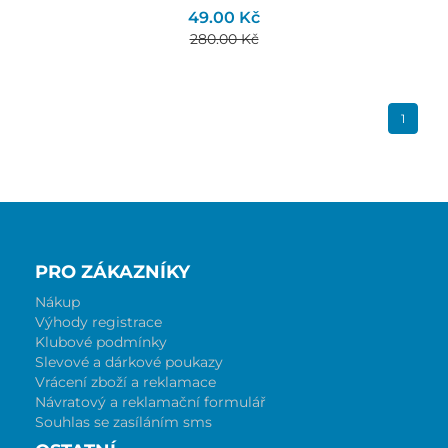
49.00 Kč
280.00 Kč
1
PRO ZÁKAZNÍKY
Nákup
Výhody registrace
Klubové podmínky
Slevové a dárkové poukazy
Vrácení zboží a reklamace
Návratový a reklamační formulář
Souhlas se zasíláním sms