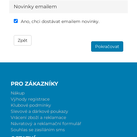
Novinky emailem
Ano, chci dostávat emailem novinky.
Zpět
Pokračovat
PRO ZÁKAZNÍKY
Nákup
Výhody registrace
Klubové podmínky
Slevové a dárkové poukazy
Vrácení zboží a reklamace
Návratový a reklamační formulář
Souhlas se zasíláním sms