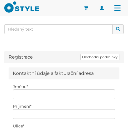
Toggle
Togg
navigation
navig
Registrace
Obchodní podmínky
Kontaktní údaje a fakturační adresa
Jméno
*
Příjmení
*
Ulice
*