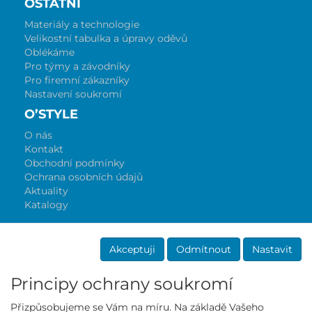
OSTATNÍ
Materiály a technologie
Velikostní tabulka a úpravy oděvů
Oblékáme
Pro týmy a závodníky
Pro firemní zákazníky
Nastavení soukromí
O’STYLE
O nás
Kontakt
Obchodní podmínky
Ochrana osobních údajů
Aktuality
Katalogy
Akceptuji
Odmítnout
Nastavit
Principy ochrany soukromí
Přizpůsobujeme se Vám na míru. Na základě Vašeho