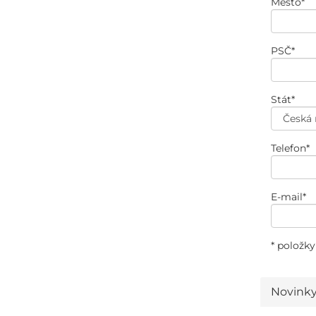
Město
*
PSČ
*
Stát
*
Telefon
*
E-mail
*
* položky
Novink