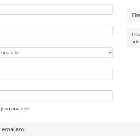
Fir
Dod
adr
 jsou povinné
y emailem