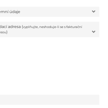
emní údaje
ací adresa (
vyplňujte, neshoduje-li se s fakturační
)
esou