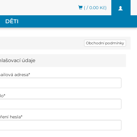
( / 0.00 Kč)
Toggle
navigati
DĚTI
Obchodní podmínky
hlašovací údaje
ailová adresa
*
lo
*
ření hesla
*