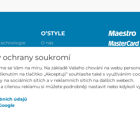
O’STYLE
 technologie
O nás
abulka a
Kontakt
vů
Obchodní podmínky
y ochrany soukromí
Ochrana osobních údajů
me se Vám na míru. Na základě Vašeho chování na webu persona
závodníky
Aktuality
liknutím na tlačítko „Akceptuji“ souhlasíte také s využíváním c
 zákazníky
Katalogy
Mall partn
y na sociálních sítích a v reklamních sítích na dalších webech.
soukromí
 a cílenou reklamu si můžete podrobněji nastavit nebo kdykoli vyp
bních údajů
Google