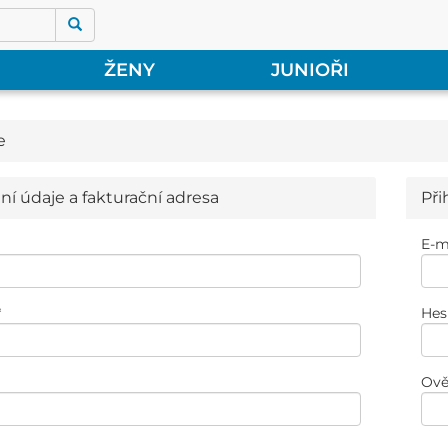
ŽENY
JUNIOŘI
e
ní údaje a fakturační adresa
Při
E-m
*
Hes
Ově