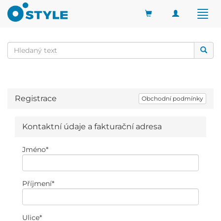
Toggle
Togg
navigation
navig
Registrace
Obchodní podmínky
Kontaktní údaje a fakturační adresa
Jméno
*
Příjmení
*
Ulice
*