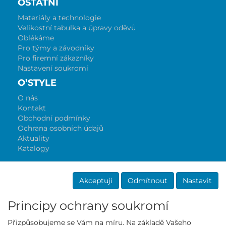
OSTATNÍ
Materiály a technologie
Velikostní tabulka a úpravy oděvů
Oblékáme
Pro týmy a závodníky
Pro firemní zákazníky
Nastavení soukromí
O’STYLE
O nás
Kontakt
Obchodní podmínky
Ochrana osobních údajů
Aktuality
Katalogy
Akceptuji
Odmítnout
Nastavit
Principy ochrany soukromí
Přizpůsobujeme se Vám na míru. Na základě Vašeho