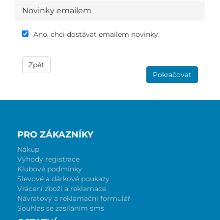
Novinky emailem
Ano, chci dostávat emailem novinky.
Zpět
Pokračovat
PRO ZÁKAZNÍKY
Nákup
Výhody registrace
Klubové podmínky
Slevové a dárkové poukazy
Vrácení zboží a reklamace
Návratový a reklamační formulář
Souhlas se zasíláním sms