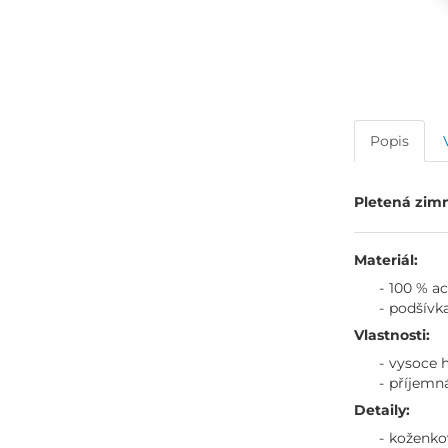
Popis
Pletená zimn
Materiál:
100 % ac
podšívka
Vlastnosti:
vysoce h
příjemn
Detaily:
koženko