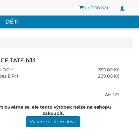
( / 0.00 Kč)
Toggle
navigati
DĚTI
CE TATE bílá
s DPH
350.00 Kč
bez DPH
289.00 Kč
AH-123
mlouváme se, ale tento výrobek nelze na eshopu
zakoupit.
Vyberte si alternativu