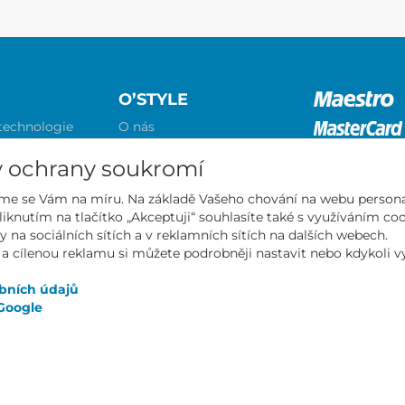
O’STYLE
 technologie
O nás
abulka a
Kontakt
vů
Obchodní podmínky
y ochrany soukromí
Ochrana osobních údajů
me se Vám na míru. Na základě Vašeho chování na webu persona
závodníky
Aktuality
liknutím na tlačítko „Akceptuji“ souhlasíte také s využíváním c
 zákazníky
Katalogy
Mall partn
y na sociálních sítích a v reklamních sítích na dalších webech.
soukromí
 a cílenou reklamu si můžete podrobněji nastavit nebo kdykoli vyp
bních údajů
Google