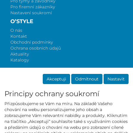
Pro týmy a závodníky
Pro firemní zákazníky
Nastavení soukromí
O’STYLE
O nás
Kontakt
Obchodní podmínky
Ochrana osobních údajů
Aktuality
Katalogy
Akceptuji
Odmítnout
Nastavit
Principy ochrany soukromí
Přizpůsobujeme se Vám na míru. Na základě Vašeho
chování na webu personalizujeme jeho obsah a
Mall partner
zobrazujeme Vám relevantní nabídky a produkty. Kliknutím
na tlačítko „Akceptuji“ souhlasíte také s využíváním cookies
a předáním údajů o chování na webu pro zobrazení cílené