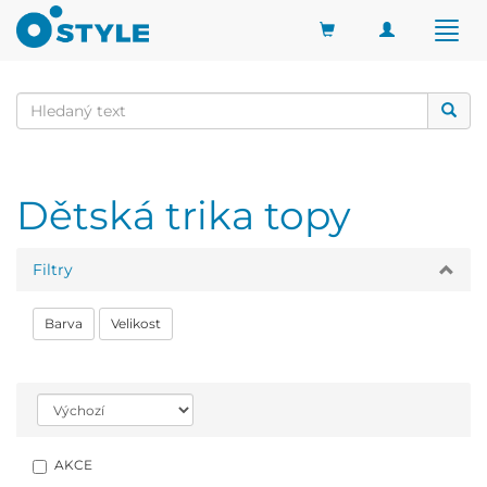
Toggle
Togg
navigation
navig
Dětská trika topy
Filtry
Barva
Velikost
AKCE