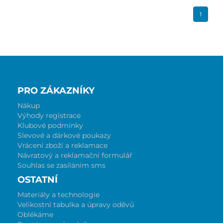
1
PRO ZÁKAZNÍKY
Nákup
Výhody registrace
Klubové podmínky
Slevové a dárkové poukazy
Vrácení zboží a reklamace
Návratový a reklamační formulář
Souhlas se zasíláním sms
OSTATNÍ
Materiály a technologie
Velikostní tabulka a úpravy oděvů
Oblékáme