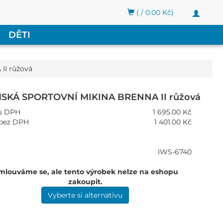
( / 0.00 Kč)
Toggle
navigati
DĚTI
I růžová
SKÁ SPORTOVNÍ MIKINA BRENNA II růžová
s DPH
1 695.00 Kč
bez DPH
1 401.00 Kč
IWS-6740
mlouváme se, ale tento výrobek nelze na eshopu
zakoupit.
Vyberte si alternativu