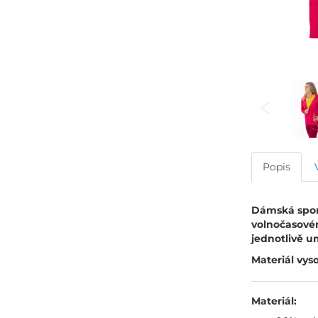
Popis
Dámská sport
volnočasovém
jednotlivě um
Materiál vys
Materiál: