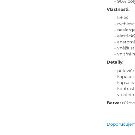
90% poly
Vlastnosti:
lehký
rychles
nealerg
elastick
anatomi
vnější s
vnitřní 
Detaily:
polovičn
kapuce s
kapsa na
kontrast
v dolním
Barva:
růžov
Doporučuje