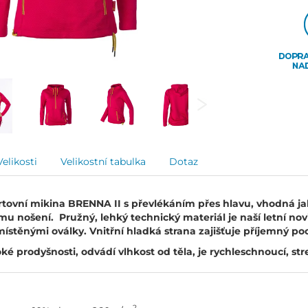
Velikosti
Velikostní tabulka
Dotaz
ovní mikina BRENNA II s převlékáním přes hlavu, vhodná jako
u nošení. Pružný, lehký technický materiál je naší letní novi
ístěnými oválky. Vnitřní hladká strana zajišťuje příjemný poc
oké prodyšnosti, odvádí vlhkost od těla, je rychleschnoucí, st
2