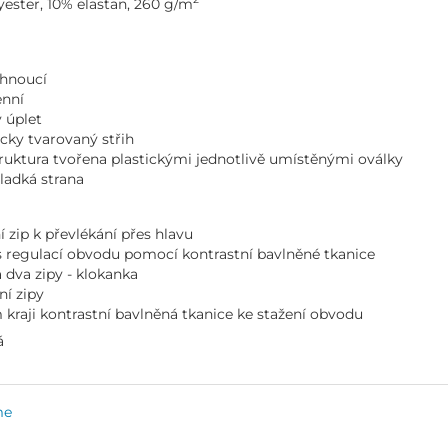
ester, 10% elastan, 260 g/m
chnoucí
enní
ý úplet
cky tvarovaný střih
truktura tvořena plastickými jednotlivě umístěnými oválky
hladká strana
í zip k převlékání přes hlavu
 regulací obvodu pomocí kontrastní bavlněné tkanice
 dva zipy - klokanka
ní zipy
 kraji kontrastní bavlněná tkanice ke stažení obvodu
á
me