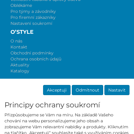
Oblékáme
Pro týmy a závodníky
Pro firemní zákazníky
Nastavení soukromí
O’STYLE
O nás
Kontakt
Obchodní podmínky
Ochrana osobních údajů
Aktuality
Katalogy
Akceptuji
Odmítnout
Nastavit
Principy ochrany soukromí
Přizpůsobujeme se Vám na míru. Na základě Vašeho
chování na webu personalizujeme jeho obsah a
Mall partner
zobrazujeme Vám relevantní nabídky a produkty. Kliknutím
na tlačítko „Akceptuji“ souhlasíte také s využíváním cookies