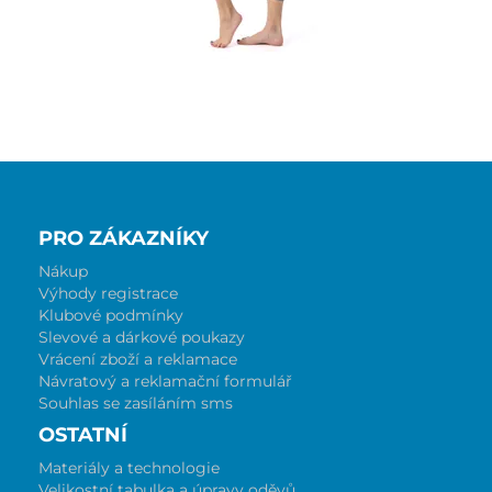
PRO ZÁKAZNÍKY
Nákup
Výhody registrace
Klubové podmínky
Slevové a dárkové poukazy
Vrácení zboží a reklamace
Návratový a reklamační formulář
Souhlas se zasíláním sms
OSTATNÍ
Materiály a technologie
Velikostní tabulka a úpravy oděvů