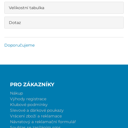
Velikostní tabulka
Dotaz
Doporučujeme
PRO ZÁKAZNÍKY
Nákup
Výhody registrace
Klubové podmínky
Slevové a dárkové poukazy
Vrácení zboží a reklamace
Návratový a reklamační formulář
Souhlas se zasíláním sms