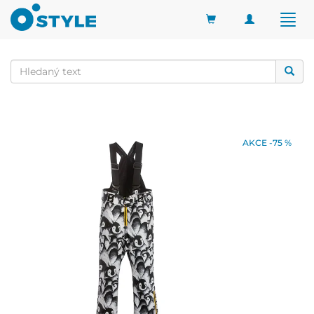
Toggle
Togg
navigation
navig
AKCE -75 %