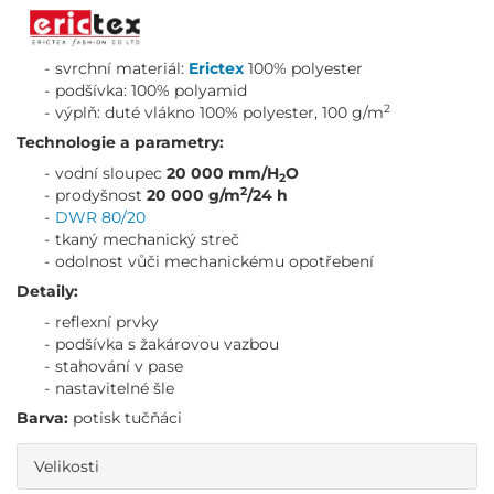
svrchní materiál:
Erictex
100% polyester
podšívka: 100% polyamid
2
výplň: duté vlákno
100% polyester, 100 g/m
Technologie a parametry:
vodní sloupec
20 000 mm/H
O
2
2
prodyšnost
20 000 g/m
/24 h
DWR 80/20
tkaný mechanický streč
odolnost vůči mechanickému opotřebení
Detaily:
reflexní prvky
podšívka s žakárovou vazbou
stahování v pase
nastavitelné šle
Barva:
potisk tučňáci
Velikosti