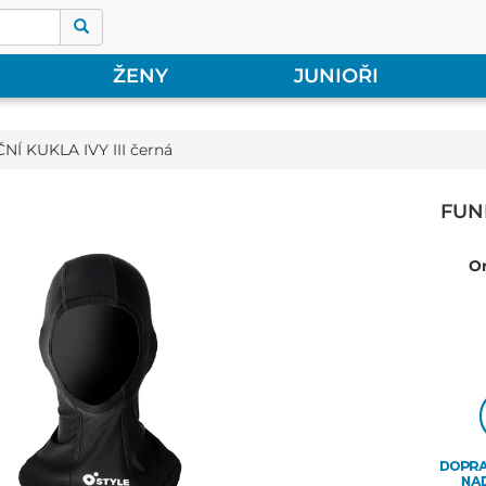
ŽENY
JUNIOŘI
Í KUKLA IVY III černá
FUNK
O