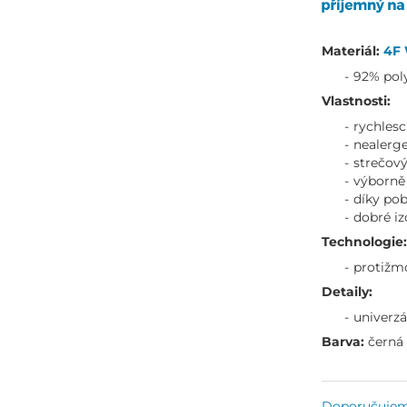
Materiál:
4F
92% poly
Vlastnosti:
rychles
nealerg
strečov
výborně 
díky po
dobré iz
Technologie:
protižm
Detaily:
univerzá
Barva:
černá
Doporučuje