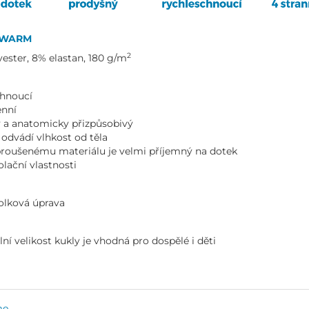
 WARM
2
ester, 8% elastan, 180 g/m
chnoucí
enní
ý a anatomicky přizpůsobivý
odvádí vlhkost od těla
broušenému materiálu je velmi příjemný na dotek
olační vlastnosti
olková úprava
lní velikost kukly je vhodná pro dospělé i děti
me