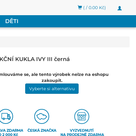
( / 0.00 Kč)
Toggle
navigati
DĚTI
ČNÍ KUKLA IVY III černá
mlouváme se, ale tento výrobek nelze na eshopu
zakoupit.
Vyberte si alternativu