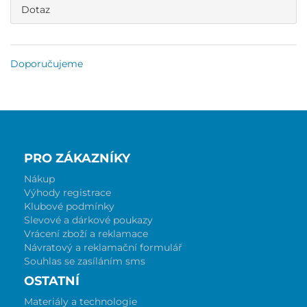
Dotaz
Doporučujeme
PRO ZÁKAZNÍKY
Nákup
Výhody registrace
Klubové podmínky
Slevové a dárkové poukazy
Vrácení zboží a reklamace
Návratový a reklamační formulář
Souhlas se zasíláním sms
OSTATNÍ
Materiály a technologie