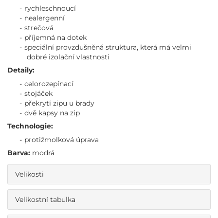
rychleschnoucí
nealergenní
strečová
příjemná na dotek
speciální provzdušněná struktura, která má velmi
dobré izolační vlastnosti
Detaily:
celorozepínací
stojáček
překrytí zipu u brady
dvě kapsy na zip
Technologie:
protižmolková úprava
Barva:
modrá
Velikosti
Velikostní tabulka