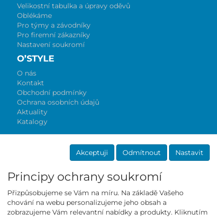
Velikostní tabulka a úpravy oděvů
Oblékáme
Pro týmy a závodníky
Pro firemní zákazníky
Nastavení soukromí
O’STYLE
O nás
Kontakt
Obchodní podmínky
Ochrana osobních údajů
Aktuality
Katalogy
Akceptuji
Odmítnout
Nastavit
Principy ochrany soukromí
Přizpůsobujeme se Vám na míru. Na základě Vašeho
chování na webu personalizujeme jeho obsah a
Mall partner
zobrazujeme Vám relevantní nabídky a produkty. Kliknutím