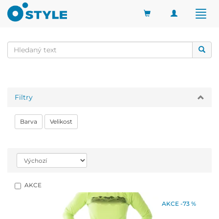
Toggle
Togg
navigation
navig
Filtry
Barva
Velikost
AKCE
AKCE -73 %