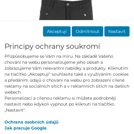
Akceptuji
Odmítnout
Nastavit
Principy ochrany soukromí
Přizpůsobujeme se Vám na míru. Na základě Vašeho
chování na webu personalizujeme jeho obsah a
zobrazujeme Vám relevantní nabídky a produkty. Kliknutím
na tlačítko „Akceptuji“ souhlasíte také s využíváním cookies
a předáním údajů o chování na webu pro zobrazení cílené
reklamy na sociálních sítích a v reklamních sítích na dalších
webech.
Personalizaci a cílenou reklamu si můžete podrobněji
PÁNSKÉ BERMUDY MURANO černé
nastavit nebo kdykoli vypnout po kliknutí na tlačítko
299.00 Kč
„Nastavit“.
1 349.00 Kč
Ochrana osobních údajů
Jak pracuje Google