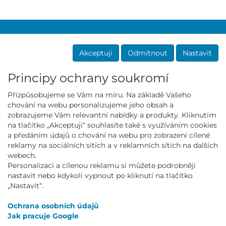
Akceptuji
Odmítnout
Nastavit
PRO ZÁKAZNÍKY
Nákup
Principy ochrany soukromí
Výhody registrace
Klubové podmínky
Přizpůsobujeme se Vám na míru. Na základě Vašeho
Slevové a dárkové poukazy
chování na webu personalizujeme jeho obsah a
Vrácení zboží a reklamace
zobrazujeme Vám relevantní nabídky a produkty. Kliknutím
Návratový a reklamační formulář
na tlačítko „Akceptuji“ souhlasíte také s využíváním cookies
Souhlas se zasíláním sms
a předáním údajů o chování na webu pro zobrazení cílené
OSTATNÍ
reklamy na sociálních sítích a v reklamních sítích na dalších
webech.
Materiály a technologie
Personalizaci a cílenou reklamu si můžete podrobněji
Velikostní tabulka a úpravy oděvů
nastavit nebo kdykoli vypnout po kliknutí na tlačítko
Oblékáme
„Nastavit“.
Pro týmy a závodníky
Pro firemní zákazníky
Ochrana osobních údajů
Nastavení soukromí
Jak pracuje Google
O’STYLE