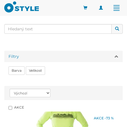
Toggle
Togg
navigation
navig
Filtry
Barva
Velikost
AKCE
AKCE -73 %