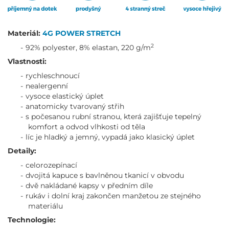
Materiál:
4G POWER STRETCH
2
92% polyester, 8% elastan, 220 g/m
Vlastnosti:
rychleschnoucí
nealergenní
vysoce elastický úplet
anatomicky tvarovaný střih
s počesanou rubní stranou, která zajišťuje tepelný
komfort a odvod vlhkosti od těla
líc je hladký a jemný, vypadá jako klasický úplet
Detaily:
celorozepínací
dvojitá kapuce s bavlněnou tkanicí v obvodu
dvě nakládané kapsy v předním díle
rukáv i dolní kraj zakončen manžetou ze stejného
materiálu
Technologie: