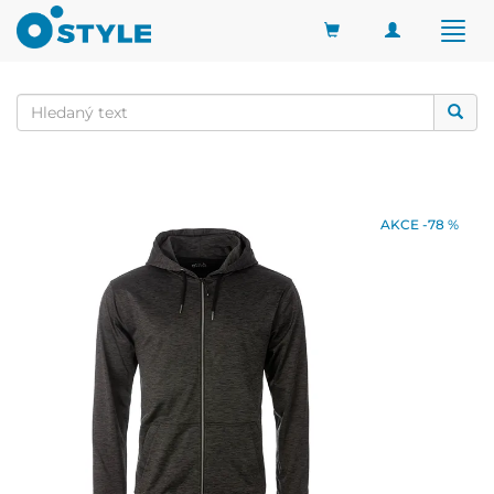
Toggle
Togg
navigation
navig
AKCE -78 %