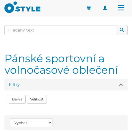
Toggle
Togg
navigation
navig
Pánské sportovní a
volnočasové oblečení
Filtry
Barva
Velikost