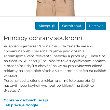
Akceptuji
Odmítnout
Nastavit
Principy ochrany soukromí
Přizpůsobujeme se Vám na míru. Na základě Vašeho
chování na webu personalizujeme jeho obsah a
zobrazujeme Vám relevantní nabídky a produkty. Kliknutím
na tlačítko „Akceptuji“ souhlasíte také s využíváním cookies
a předáním údajů o chování na webu pro zobrazení cílené
reklamy na sociálních sítích a v reklamních sítích na dalších
webech.
DÁMSKÁ BERMUDY LANA béžové
Personalizaci a cílenou reklamu si můžete podrobněji
99.00 Kč
nastavit nebo kdykoli vypnout po kliknutí na tlačítko
„Nastavit“.
1 427.00 Kč
Ochrana osobních údajů
Jak pracuje Google
AKCE -76 %