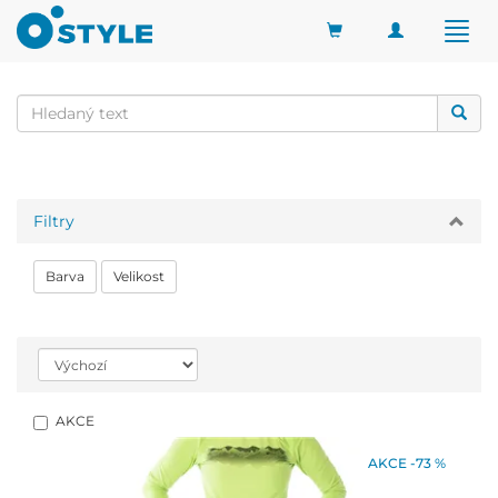
Toggle
Togg
navigation
navig
Filtry
Barva
Velikost
AKCE
AKCE -73 %