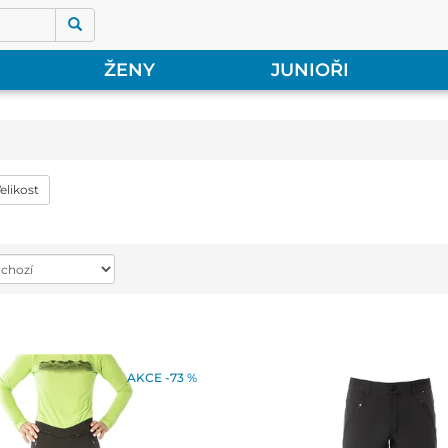
ŽENY
JUNIOŘI
elikost
AKCE -73 %