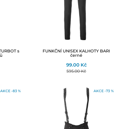
TURBOT s
FUNKČNÍ UNISEX KALHOTY BARI
ků
černé
99.00 Kč
595.00 Kč
AKCE -83 %
AKCE -73 %