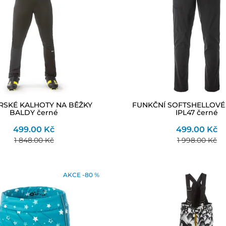
RSKÉ KALHOTY NA BĚŽKY
FUNKČNÍ SOFTSHELLOVÉ
BALDY černé
IPL47 černé
499.00 Kč
499.00 Kč
1 848.00 Kč
1 998.00 Kč
AKCE -80 %