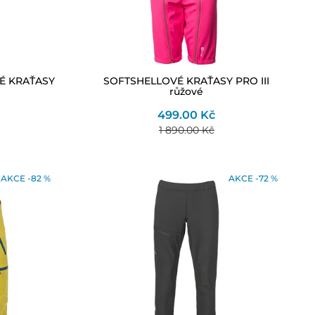
É KRAŤASY
SOFTSHELLOVÉ KRAŤASY PRO III
růžové
499.00 Kč
1 890.00 Kč
AKCE -82 %
AKCE -72 %