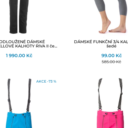
ODLOUŽENÉ DÁMSKÉ
DÁMSKÉ FUNKČNÍ 3/4 KA
LOVÉ KALHOTY RIVA II če...
šedé
1 990.00 Kč
99.00 Kč
585.00 Kč
AKCE -73 %