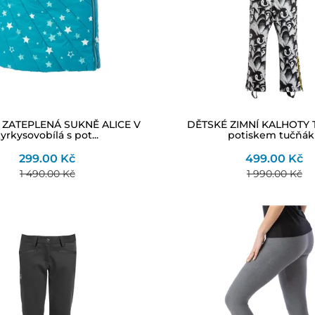
ZATEPLENÁ SUKNĚ ALICE V
DĚTSKÉ ZIMNÍ KALHOTY 
tyrkysovobílá s pot...
potiskem tučňá
299.00 Kč
499.00 Kč
1 490.00 Kč
1 990.00 Kč