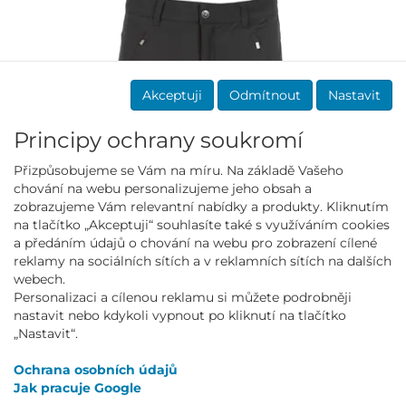
Akceptuji
Odmítnout
Nastavit
Principy ochrany soukromí
Přizpůsobujeme se Vám na míru. Na základě Vašeho
chování na webu personalizujeme jeho obsah a
zobrazujeme Vám relevantní nabídky a produkty. Kliknutím
na tlačítko „Akceptuji“ souhlasíte také s využíváním cookies
a předáním údajů o chování na webu pro zobrazení cílené
reklamy na sociálních sítích a v reklamních sítích na dalších
webech.
Personalizaci a cílenou reklamu si můžete podrobněji
PÁNSKÉ BERMUDY MURANO černé
nastavit nebo kdykoli vypnout po kliknutí na tlačítko
299.00 Kč
„Nastavit“.
1 349.00 Kč
Ochrana osobních údajů
Jak pracuje Google