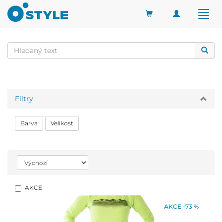
Toggle
Togg
navigation
navig
Filtry
Barva
Velikost
AKCE
AKCE -73 %